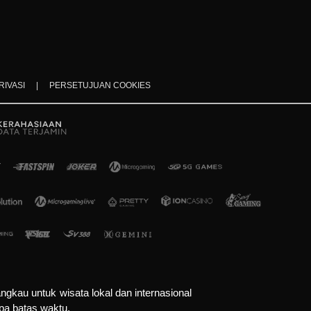
RIVASI
|
PERSETUJUAN COOKIES
gkau untuk wisata lokal dan internasional
pa batas waktu.