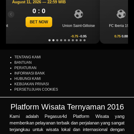
August 11, 2026 — 22:59 WIB
0 : 0
Previous
Next
BET NOW
FC Iberia 1999
Larne FC
0.75
0.88
-0.75
0.94
TENTANG KAMI
BANTUAN
PERATURAN
INFORMASI BANK
HUBUNGI KAMI
KEBIJAKAN PRIVASI
PERSETUJUAN COOKIES
Platform Wisata Ternyaman 2016
Kami adalah
Pegasus4d Platform Wisata
yang
memberikan pelayanan terbaik dan perjalanan yang sangat
terjangkau untuk wisata lokal dan internasional dengan