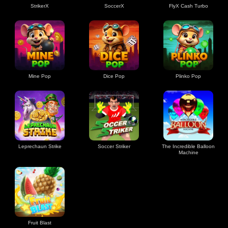
StrikerX
SoccerX
FlyX Cash Turbo
Mine Pop
Dice Pop
Plinko Pop
Leprechaun Strike
Soccer Striker
The Incredible Balloon
Machine
Fruit Blast