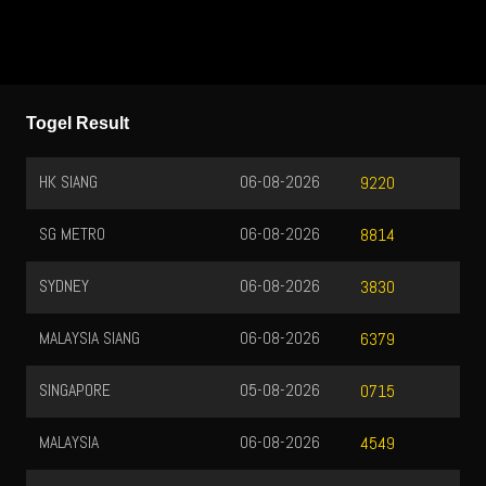
Togel Result
HK SIANG
06-08-2026
9220
SG METRO
06-08-2026
8814
SYDNEY
06-08-2026
3830
MALAYSIA SIANG
06-08-2026
6379
SINGAPORE
05-08-2026
0715
MALAYSIA
06-08-2026
4549