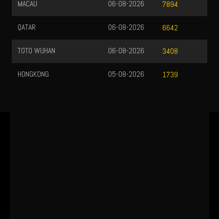
MACAU
06-08-2026
7894
QATAR
06-08-2026
6642
TOTO WUHAN
06-08-2026
3408
HONGKONG
05-08-2026
1739